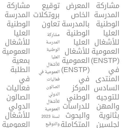
مشاركة
المعرض
توقيع
مشاركة
المدرسة
الخاص
بروتكلات
المدرسة
الوطنية
بالمدرسة
تعاون
الوطنية
العليا
الوطنية
العليا
مشاركة
للأشغال
العليا
للأشغال
المدرسة
العمومية
للأشغال
العمومية
الوطنية
العليا
(ENSTP)
العمومية
بمعية
للأشغال
في
(ENSTP)
الطلبة
العمومية في
المنتدى
في
في
فعاليات
السادس
المركز
فعاليات
الصالون
للتوجيه
الوطني
الصالون
الدولي
للأشغال
والمهن
للدراسات
الدولي
العمومية
بثانوية
والبحوث
للأشغال
لسنة 2023
لجلسين
المتكاملة
العمومية
والتوقيع