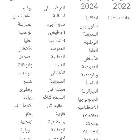
2024
2022
التوقيع على
توقيع
اتفاقية
اتفاقية بين
Lire la suite
اتفاقية
تعاون يوم
المدرسة
تعاون بين
24 فيفري
الوطنية
المدرسة
2024 بين
العليا
الوطنية
المدرسة
للأشغال
العليا
الوطنية
العمومية
للأشغال
للعليا
والوكالة
العمومية
للأشغال
الوطنية
والجمعية
العمومية
لدعم
العلمية
ممثلة في
وتطوير
الجزائرية
السيدة شافة
ريادة
للجيولوجيا
- مقيداش
الأعمال في
الاصطناعية
فازية
إطار
(ASAG)
والجمعية
توجيهات
وشركة
الوطنية
الوزارة
AFITEX
لمهندسي
الوصية