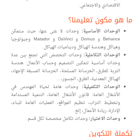
الاقتصادي والاجتماعي.
ما هو مكون تعليمنا؟
الوحدات الأساسية:
وحدات لا غنى عنها، حيث ستمكن
Behance و Domus و DaVinci و Matador وجيولوجيا
وهياكل وهندسة الهياكل وديناميات الهياكل.
الوحدات التكاملية:
وحدات التخصص التي تجمع بين عدة
وحدات أساسية لتمكين التصميم وحساب الأعمال: هندسة
التربة للطرق، الخرسانة المسلحة، الخرسانة المسبقة الإجهاد،
الهياكل المعدنية، الطرق، الجسور، ...
الوحدات التكميلية:
وحدات هامة لحياة المهندس في
الأشغال العامة: قانون الأشغال العامة، التنمية المستدامة
وتخطيط التراب، تنظيم المواقع، العمليات العامة للبناء،
الإدارة، ريادة الأعمال، إلخ.
وحدات الاختيار:
وحدات تكامل مخصصة لكل قسم.
تكملة التكوين