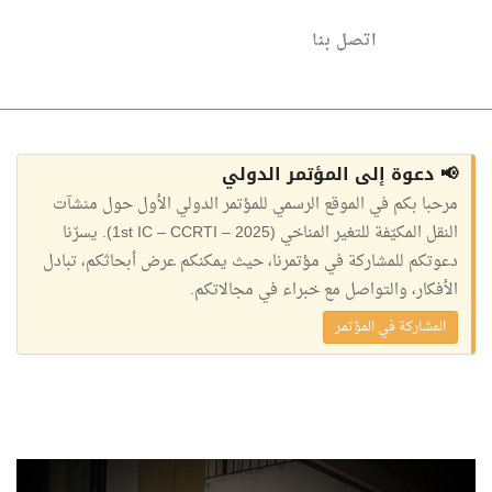
اتصل بنا
📢 دعوة إلى المؤتمر الدولي
مرحبا بكم في الموقع الرسمي للمؤتمر الدولي الأول حول منشآت
النقل المكيّفة للتغير المناخي (1st IC – CCRTI – 2025). يسرّنا
دعوتكم للمشاركة في مؤتمرنا، حيث يمكنكم عرض أبحاثكم، تبادل
الأفكار، والتواصل مع خبراء في مجالاتكم.
المشاركة في المؤتمر