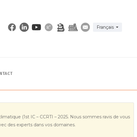
Select your langua
Français
NTACT
t climatique (1st IC – CCRTI – 2025. Nous sommes ravis de vous
avec des experts dans vos domaines.