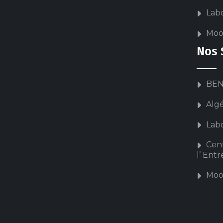
Labo
Moo
Nos 
BEN
Alg
Labo
Cen
l’ Ent
Moo