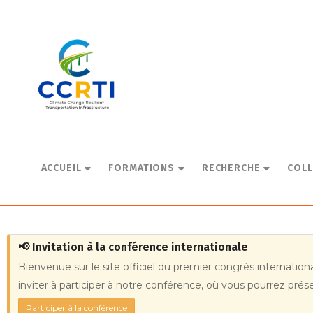
Aller
au
contenu
principal
Main
navigation
ACCUEIL
FORMATIONS
RECHERCHE
COL
📢 Invitation à la conférence internationale
Bienvenue sur le site officiel du premier congrès internatio
inviter à participer à notre conférence, où vous pourrez pr
Participer à la conférence